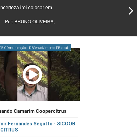
ncerteza irei colocar em
Por: BRUNO OLIVEIRA,
E COmunicação e DESenvolvimento PEssoal
nando Camarim Coopercitrus
ir Fernandes Segatto - SICOOB
ICITRUS