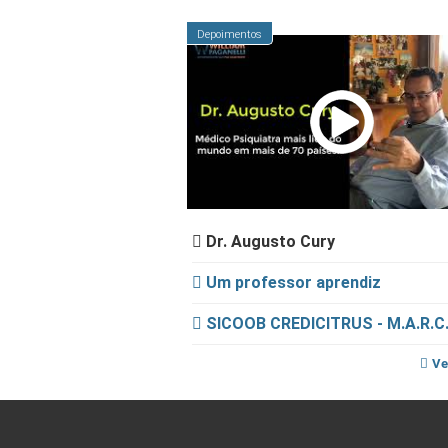
Depoimentos
Dr. Augusto Cury
Um professor aprendiz
SICOOB CREDICITRUS - M.A.R.C.
Ve