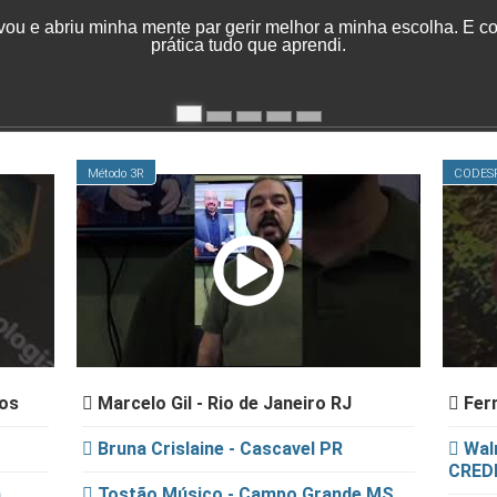
ou e abriu minha mente par gerir melhor a minha escolha. E co
prática tudo que aprendi.
Método 3R
CODESP
ios
Marcelo Gil - Rio de Janeiro RJ
Fer
Bruna Crislaine - Cascavel PR
Walm
CRED
m
Tostão Músico - Campo Grande MS