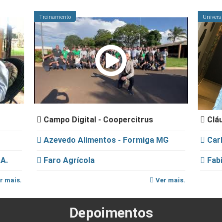
Treinamento
Univers
Campo Digital - Coopercitrus
Cláu
Azevedo Alimentos - Formiga MG
Carl
A.
Faro Agrícola
Fabi
r mais.
Ver mais.
Depoimentos