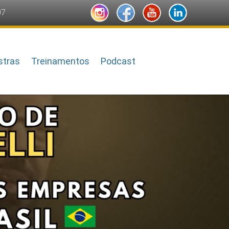
07
stras
Treinamentos
Podcast