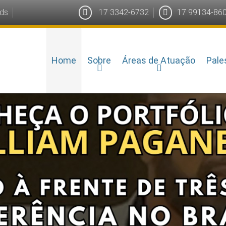
ds
17 3342-6732
17 99134-86
Home
Sobre
Áreas de Atuação
Pale