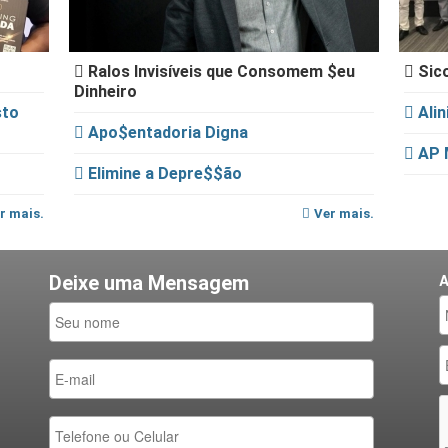
Ralos Invisíveis que Consomem $eu
Sico
Dinheiro
sto
Alin
Apo$entadoria Digna
AP 
Elimine a Depre$$ão
r mais.
Ver mais.
A
Deixe uma Mensagem